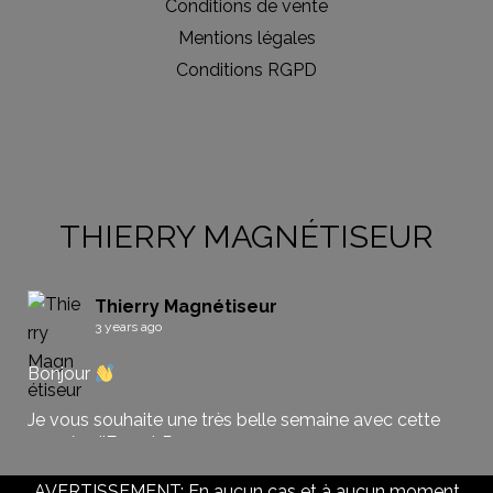
Conditions de vente
Mentions légales
Conditions RGPD
THIERRY MAGNÉTISEUR
Thierry Magnétiseur
3 years ago
Bonjour
Je vous souhaite une très belle semaine avec cette
pensée d'Ernest Renan
Belle journée
AVERTISSEMENT: En aucun cas et à aucun moment