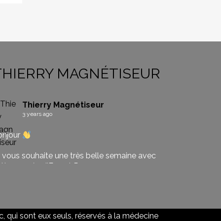
THIERRY MAGNÉTISEUR
Thierry Magnétiseur
3 years ago
onjour
 vous souhaite une très belle semaine avec
tte pensée d'Ernest Renan
lle journée
magnetiseur
#magnetisme
#guerisseur
nergeticien
#tarots
#oracle
#medium
 qui sont eux seuls, réservés à la médecine
guidance
#anges
#archanges
#Périgueux