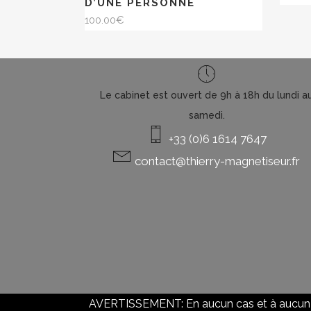
D’UNE PERSONNE
100.00
€
Le cabinet est ouvert de 9h à 18h du lundi a
samedi.
+33 (0)6 1614 7647
contact@thierry-magnetiseur.fr
AVERTISSEMENT: En aucun cas et à aucun mom